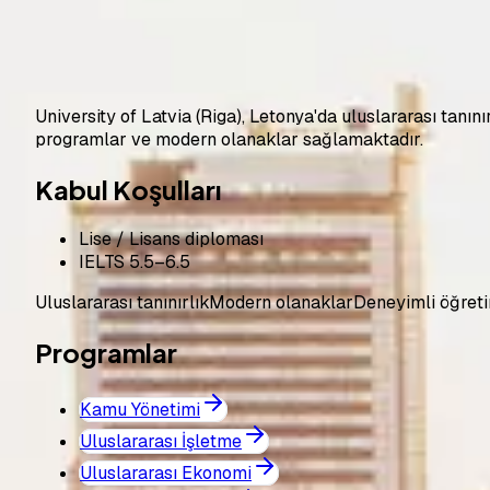
Riga
,
Letonya
5
program
Web sitesi
University of Latvia (Riga), Letonya'da uluslararası tanın
programlar ve modern olanaklar sağlamaktadır.
Kabul Koşulları
Lise / Lisans diploması
IELTS 5.5–6.5
Uluslararası tanınırlık
Modern olanaklar
Deneyimli öğret
Programlar
Kamu Yönetimi
Uluslararası İşletme
Uluslararası Ekonomi