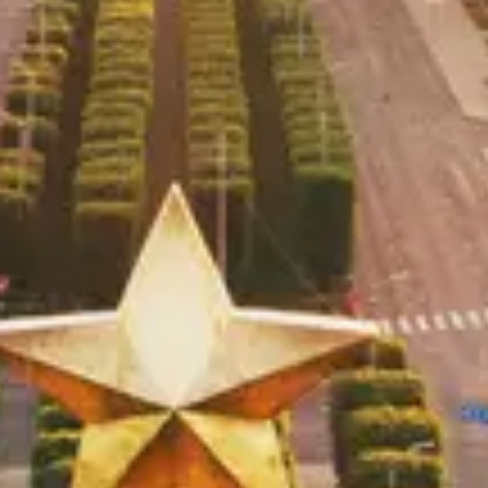
erkezi E Blok No:5, 33140 Yenişehir/Mersin