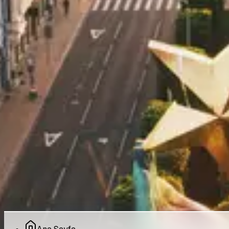
Dil Okulları
Ülkeler
Kurumsal
Hakkımızda
Blog
SSS
İletişim
Yasal
Gizlilik Politikası
Kullanım Koşulları
Çerez Politikası
©
2026
Pro Bilgi Eğitim
. Tüm hakları saklıdır.