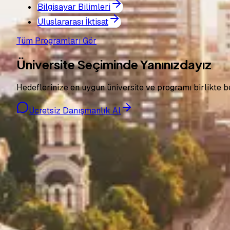
Bilgisayar Bilimleri
Uluslararası İktisat
Tüm Programları Gör
Üniversite Seçiminde Yanınızdayız
Hedeflerinize en uygun üniversite ve programı birlikte be
Ücretsiz Danışmanlık Al
Pro Bilgi Eğitim
Yurtdışı eğitim danışmanlığı hizmetleri
+90 850 307 7141
info@probilgiegitim.com
Güvenevler Mah. Dumlupınar Cad. Doğan Yıldız İş M