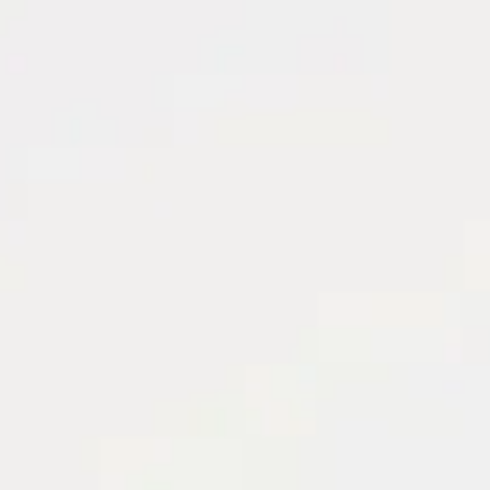
Ana Sayfa
Programlar
Dil Okulları
Üniversiteler
Ülkeler
Diğer
Danışmanlık
Ücretsiz Danışmanlık
Ana Sayfa
Üniversiteler
University of Latvia (Riga)
Üniversitelere Dön
Devlet Üniversitesi
University of Latvia (Riga)