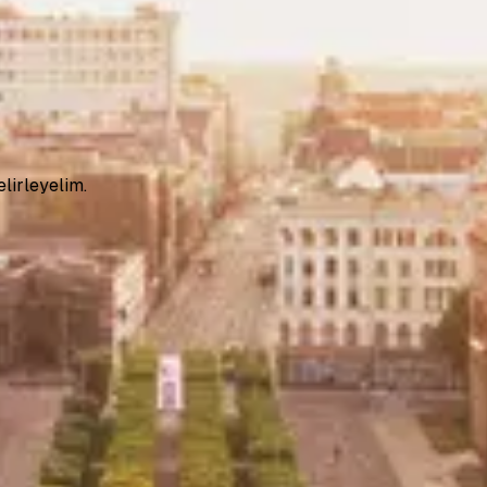
lirleyelim.
erkezi E Blok No:5, 33140 Yenişehir/Mersin