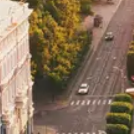
Hizmetler
Kurumsal
Yasal
Pro Bilgi Eğitim
Yurtdışı eğitim danışmanlığı hizmetleri
+90 850 307 7141
info@probilgiegitim.com
Güvenevler Mah. Dumlupınar Cad. Doğan Yıldız İş M
Hizmetler
Programlar
Üniversiteler