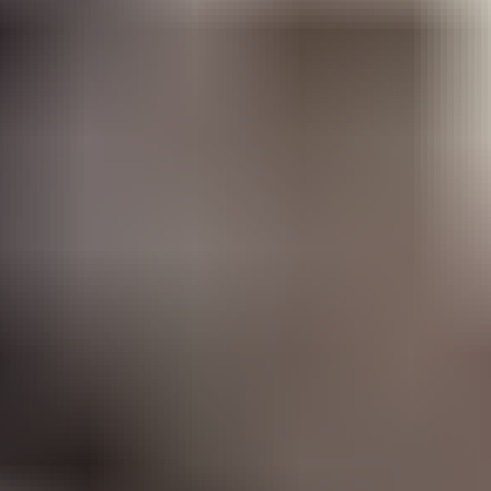
erkezi E Blok No:5, 33140 Yenişehir/Mersin