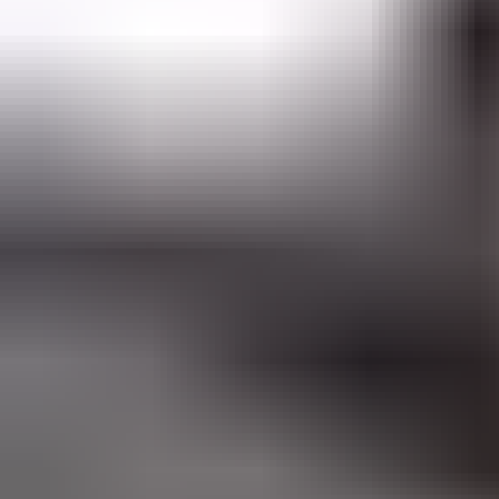
+90 850 307 7141
info@probilgiegitim.com
Güvenevler Mah. Dumlupınar Cad. Doğan Yıldız İş M
Hizmetler
Programlar
Üniversiteler
Dil Okulları
Ülkeler
Kurumsal
Hakkımızda
Blog
SSS
İletişim
Yasal
Gizlilik Politikası