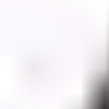
Yurtdışı eğitim danışmanlığı hizmetleri
+90 850 307 7141
info@probilgiegitim.com
Güvenevler Mah. Dumlupınar Cad. Doğan Yıldız İş M
Hizmetler
Kurumsal
Yasal
Pro Bilgi Eğitim
Yurtdışı eğitim danışmanlığı hizmetleri