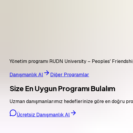
RUDN University – Peoples' Friendship University
Rusya
· 2 yıl
5.900 USD
Yönetim programı RUDN University – Peoples' Friendship
Danışmanlık Al
Diğer Programlar
Size En Uygun Programı Bulalım
Uzman danışmanlarımız hedeflerinize göre en doğru prog
Ücretsiz Danışmanlık Al
Pro Bilgi Eğitim