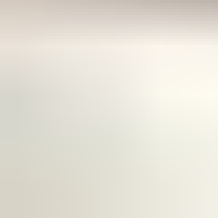
RUDN University – Peoples' Friendship University
Rusya
5.900 USD
2 yıl
Üniversite Seçenekleri
2
farklı üniversite
Agrarian and Technological Institute
Rusya
· 2 yıl
5.900 USD