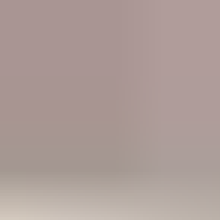
Ana Sayfa
Programlar
Dil Okulları
Üniversiteler
Ülkeler
Diğer
Danışmanlık
Ücretsiz Danışmanlık
Ana Sayfa
Programlar
Yönetim
Programlara Dön
📚
Yüksek Lisans
Yönetim