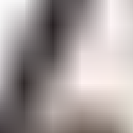
erkezi E Blok No:5, 33140 Yenişehir/Mersin