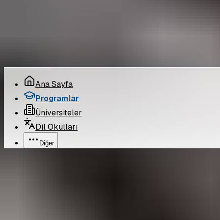
Kullanım Koşulları
Çerez Politikası
©
2026
Pro Bilgi Eğitim
. Tüm hakları saklıdır.
Ana Sayfa
Programlar
Üniversiteler
Dil Okulları
Diğer