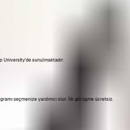
 University'de sunulmaktadır.
ramı seçmenize yardımcı olur. İlk görüşme ücretsiz.