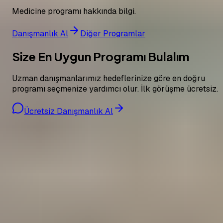
Medicine programı hakkında bilgi.
Danışmanlık Al
Diğer Programlar
Size En Uygun Programı Bulalım
Uzman danışmanlarımız hedeflerinize göre en doğru
programı seçmenize yardımcı olur. İlk görüşme ücretsiz.
Ücretsiz Danışmanlık Al
Pro Bilgi Eğitim
Yurtdışı eğitim danışmanlığı hizmetleri
+90 850 307 7141
info@probilgiegitim.com
Güvenevler Mah. Dumlupınar Cad. Doğan Yıldız İş
Merkezi E Blok No:5, 33140 Yenişehir/Mersin