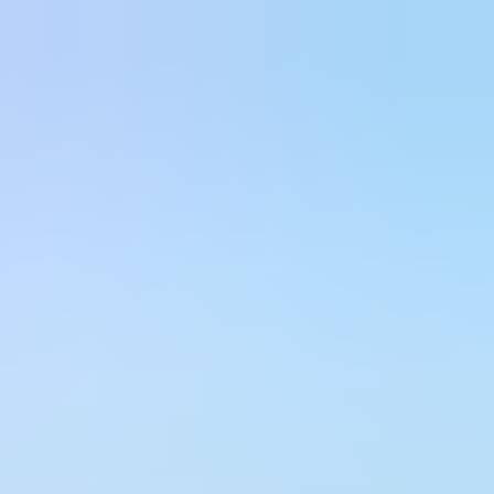
Ana Sayfa
Programlar
Dil Okulları
Üniversiteler
Ülkeler
Diğer
Danışmanlık
Ücretsiz Danışmanlık
Ana Sayfa
Programlar
Tıp
Programlara Dön
🎓
Lisans
Tıp