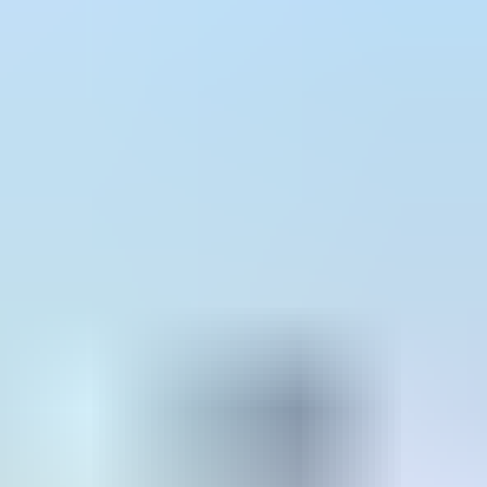
MEPhI – National Research Nuclear University (Moskova
Rusya
6 yıl
Üniversite Seçenekleri
4
farklı üniversite
RUDN University
Rusya
· 6 yıl