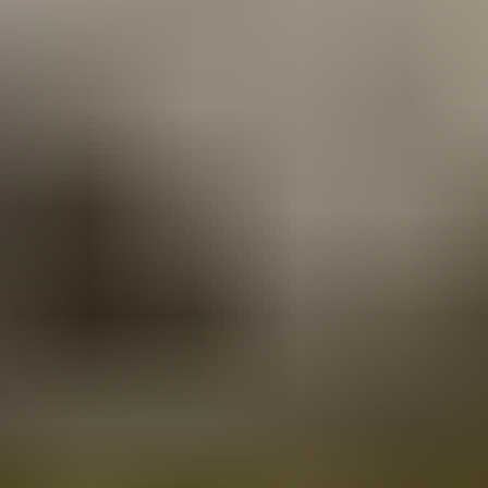
Hizmetler
Kurumsal
Yasal
Pro Bilgi Eğitim
Yurtdışı eğitim danışmanlığı hizmetleri
+90 850 307 7141
info@probilgiegitim.com
Güvenevler Mah. Dumlupınar Cad. Doğan Yıldız İş
Merkezi E Blok No:5, 33140 Yenişehir/Mersin
Hizmetler