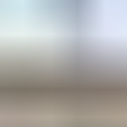
Kazan Federal University (Kazan)
Rusya
· 6 yıl
594.000 RUB
MEPhI – National Research Nuclear University
(Moskova)
Rusya
· 6 yıl
RUDN University
Rusya
· 6 yıl