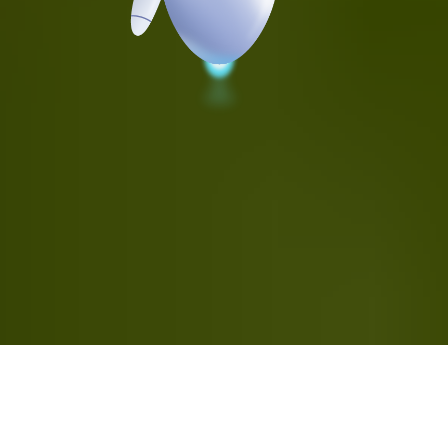
Komut Paleti
Sayfa veya hizmet arayın...