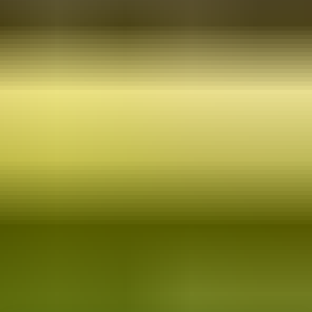
Programlar
Üniversiteler
Dil Okulları
Ülkeler
Kurumsal
Hakkımızda
Blog
SSS
İletişim
Yasal
Gizlilik Politikası
Kullanım Koşulları
Çerez Politikası
©
2026
Pro Bilgi Eğitim
. Tüm hakları saklıdır.