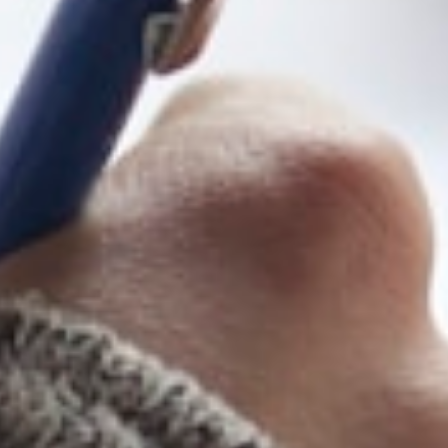
erkezi E Blok No:5, 33140 Yenişehir/Mersin