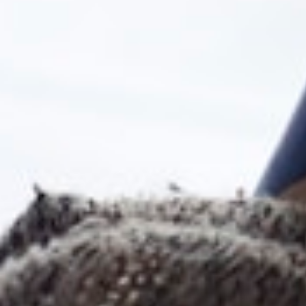
Güvenevler Mah. Dumlupınar Cad. Doğan Yıldız İş M
Hizmetler
Programlar
Üniversiteler
Dil Okulları
Ülkeler
Kurumsal
Hakkımızda
Blog
SSS
İletişim
Yasal
Gizlilik Politikası
Kullanım Koşulları
Çerez Politikası