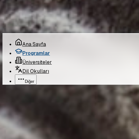
©
2026
Pro Bilgi Eğitim
. Tüm hakları saklıdır.
Ana Sayfa
Programlar
Üniversiteler
Dil Okulları
Diğer