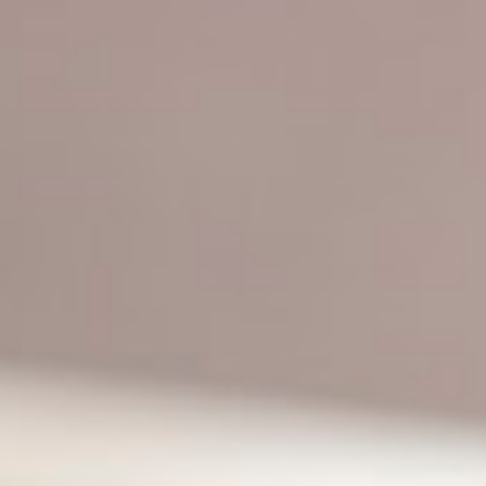
Ana Sayfa
Programlar
Dil Okulları
Üniversiteler
Ülkeler
Diğer
Danışmanlık
Ücretsiz Danışmanlık
Ana Sayfa
Programlar
İşletme Mühendisliği
Programlara Dön
📚
Yüksek Lisans
İşletme Mühendisliği