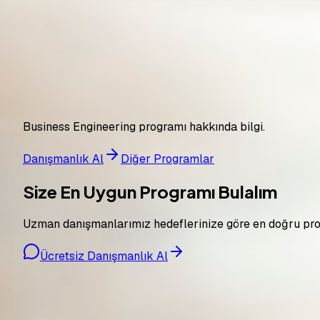
Peter the Great St. Petersburg Polytechnic University
Rusya
2 yıl
Business Engineering programı hakkında bilgi.
Danışmanlık Al
Diğer Programlar
Size En Uygun Programı Bulalım
Uzman danışmanlarımız hedeflerinize göre en doğru prog
Ücretsiz Danışmanlık Al
Pro Bilgi Eğitim