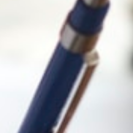
erkezi E Blok No:5, 33140 Yenişehir/Mersin