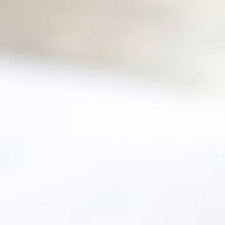
Yurtdışı eğitim danışmanlığı hizmetleri
+90 850 307 7141
info@probilgiegitim.com
Güvenevler Mah. Dumlupınar Cad. Doğan Yıldız İş M
Hizmetler
Kurumsal
Yasal
Pro Bilgi Eğitim
Yurtdışı eğitim danışmanlığı hizmetleri
+90 850 307 7141
info@probilgiegitim.com