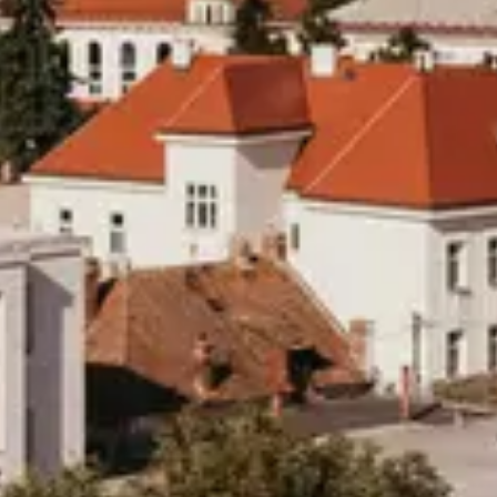
erkezi E Blok No:5, 33140 Yenişehir/Mersin