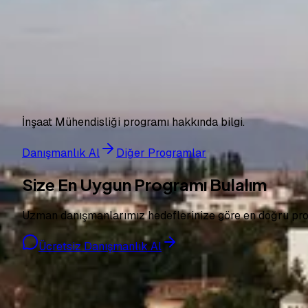
Budapest University of Technology and Economics (BME
Macaristan
6.400 EUR
3-4 yıl
İnşaat Mühendisliği programı hakkında bilgi.
Danışmanlık Al
Diğer Programlar
Size En Uygun Programı Bulalım
Uzman danışmanlarımız hedeflerinize göre en doğru prog
Ücretsiz Danışmanlık Al
Pro Bilgi Eğitim