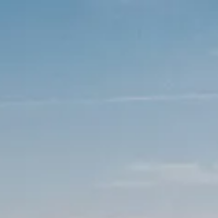
Ana Sayfa
Programlar
Dil Okulları
Üniversiteler
Ülkeler
Diğer
Danışmanlık
Ücretsiz Danışmanlık
Ana Sayfa
Programlar
İnşaat Mühendisliği
Programlara Dön
🎓
Lisans
İnşaat Mühendisliği