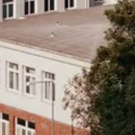
Güvenevler Mah. Dumlupınar Cad. Doğan Yıldız İş M
Hizmetler
Programlar
Üniversiteler
Dil Okulları
Ülkeler
Kurumsal
Hakkımızda
Blog
SSS
İletişim
Yasal
Gizlilik Politikası
Kullanım Koşulları
Çerez Politikası