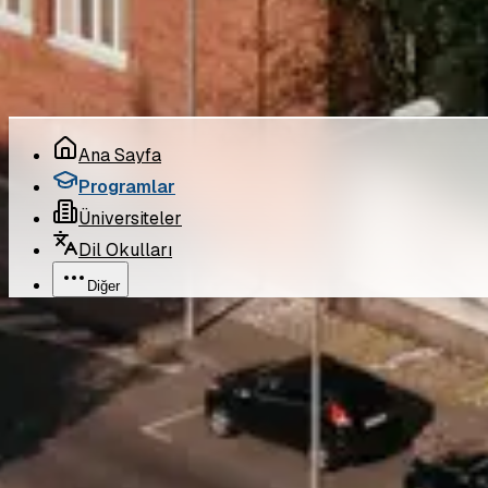
©
2026
Pro Bilgi Eğitim
. Tüm hakları saklıdır.
Ana Sayfa
Programlar
Üniversiteler
Dil Okulları
Diğer