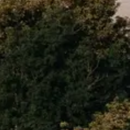
erkezi E Blok No:5, 33140 Yenişehir/Mersin