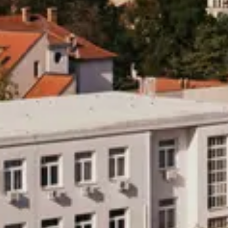
Yurtdışı eğitim danışmanlığı hizmetleri
+90 850 307 7141
info@probilgiegitim.com
Güvenevler Mah. Dumlupınar Cad. Doğan Yıldız İş M
Hizmetler
Kurumsal
Yasal
Pro Bilgi Eğitim
Yurtdışı eğitim danışmanlığı hizmetleri
+90 850 307 7141
info@probilgiegitim.com