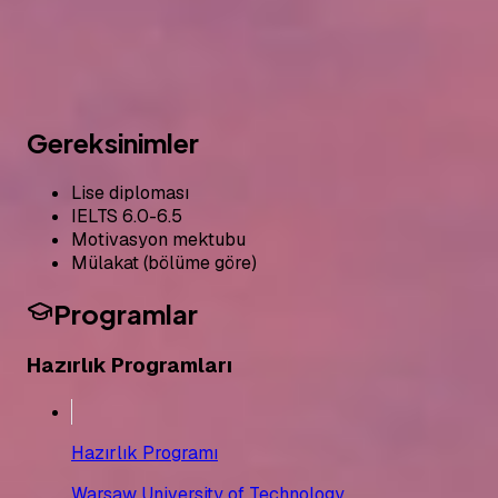
Avrupa'nın kalbi olarak bilinen Polonya, kaliteli eğitim ve
uygun maliyetlerle öğrenciler için ideal bir destinasyon.
Yıllık €3,000 - €14,000
3-6 Yıl (Bölüme göre)
Gereksinimler
Lise diploması
IELTS 6.0-6.5
Motivasyon mektubu
Mülakat (bölüme göre)
Programlar
Hazırlık Programları
Hazırlık Programı
Warsaw University of Technology