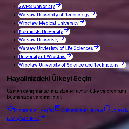
SWPS Univeristy
Warsaw University of Technology
Wroclaw Medical University
Kozminski University
Warsaw Univeristy
Warsaw Unvieristy of Life Sciences
University of Wroclaw
Wroclaw University of Science and Technology
Hayalinizdeki Ülkeyi Seçin
Uzman danışmanlarımız size en uygun ülke ve programı
bulmanızda yardımcı olur.
Programları Keşfet
Üniversiteleri İncele
Ücretsiz
Danışmanlık Al