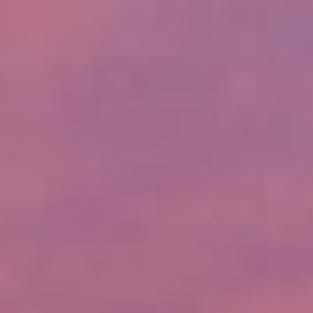
Ana Sayfa
Programlar
Dil Okulları
Üniversiteler
Ülkeler
Diğer
Danışmanlık
Ücretsiz Danışmanlık
Ana Sayfa
Ülkeler
Polonya
Ülkelere Dön
🇵🇱
Ülke Rehberi
Polonya