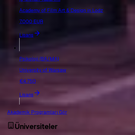
Academy of Film Art & Design in Lodz
7.000 EUR
Lisans
Psikoloji (BA/MA)
University of Warsaw
€4.750
Lisans
Akademik Programları Gör
Üniversiteler