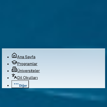
Yasal
Gizlilik Politikası
Kullanım Koşulları
Çerez Politikası
©
2026
Pro Bilgi Eğitim
. Tüm hakları saklıdır.
Ana Sayfa
Programlar
Üniversiteler
Dil Okulları
Diğer