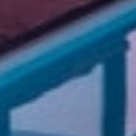
Pro Bilgi Eğitim
Yurtdışı eğitim danışmanlığı hizmetleri
+90 850 307 7141
info@probilgiegitim.com
Güvenevler Mah. Dumlupınar Cad. Doğan Yıldız İş
Merkezi E Blok No:5, 33140 Yenişehir/Mersin
Hizmetler
Kurumsal
Yasal
Pro Bilgi Eğitim