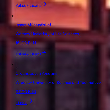
Yüksek Lisans
İnşaat Mühendisliği
Warsaw Unvieristy of Life Sciences
16.100 PLN
Yüksek Lisans
Organizasyon Yönetimi
Wroclaw University of Science and Technology
3.000 EUR
Lisans