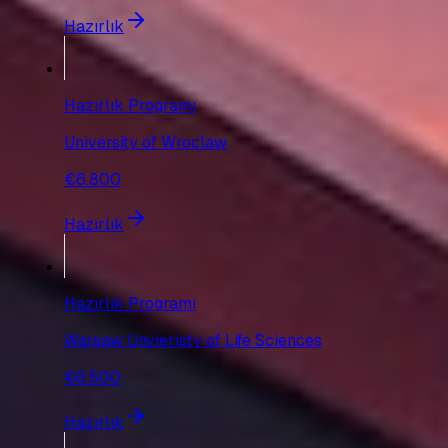
Hazırlık
Hazırlık Programı
University of Wroclaw
€6.800
Hazırlık
Hazırlık Programı
Warsaw Unvieristy of Life Sciences
€6.500
Hazırlık