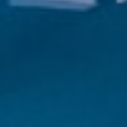
Yurtdışı eğitim danışmanlığı hizmetleri
+90 850 307 7141
info@probilgiegitim.com
Güvenevler Mah. Dumlupınar Cad. Doğan Yıldız İş
Merkezi E Blok No:5, 33140 Yenişehir/Mersin
Hizmetler
Programlar
Üniversiteler
Dil Okulları
Ülkeler
Kurumsal
Hakkımızda
Blog
SSS
İletişim