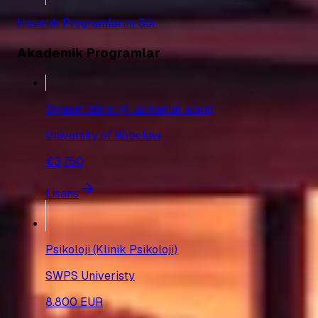
Hazırlık Programlarını Gör
Akademik Programlar
Siyaset Bilimi (4 uzmanlık alanı)
University of Wroclaw
€3,750
Lisans
Psikoloji (Klinik Psikoloji)
SWPS Univeristy
8.800 EUR