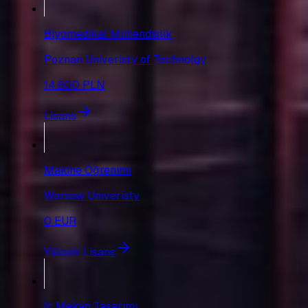
Biyomedikal Mühendislik
Poznan Univeristy of Technolgy
14.600 PLN
Lisans
Makine Öğrenimi
Warsaw Univeristy
0 EUR
Yüksek Lisans
İç Mekan Tasarımı